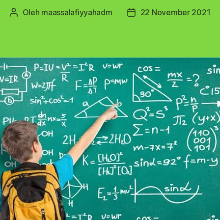
Oleh
maassalafiyyahadm
22 November 2021
Penulis
Tanggal
artikel
artikel