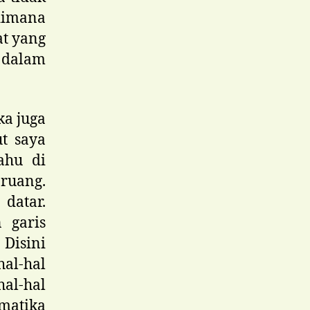
dimana
at yang
 dalam
ka juga
t saya
ahu di
ruang.
datar.
 garis
 Disini
al-hal
hal-hal
matika