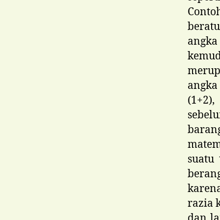
Contoh
berat
angka
kemud
merup
angka
(1+2)
sebel
baran
matema
suatu
beran
karena
razia 
dan la