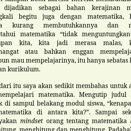
 dijadikan sebagai bahan kerajinan m
gkali begitu juga dengan matematika, 
sa kurang membutuhkannya dan m
tahui matematika “tidak menguntungkan
upan kita, kita jadi merasa malas, 
mangat atau bahkan enggan mempelaja
un mau mempelajarinya, itu hanya sebatas
an kurikulum.
ari itu saya akan sedikit membahas untuk 
mempelajari matematika. Mengutip judul a
k di sampul belakang modul siswa, “kenapa
atematika di antara kita?”. Sampai sek
nyakan
mindset
orang tentang matematika 
itung, menghitung dan menghitung. Padahal