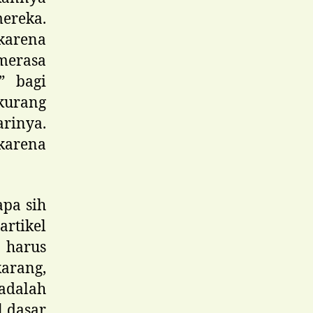
ereka.
karena
erasa
” bagi
kurang
rinya.
 karena
apa sih
rtikel
 harus
arang,
adalah
 dasar