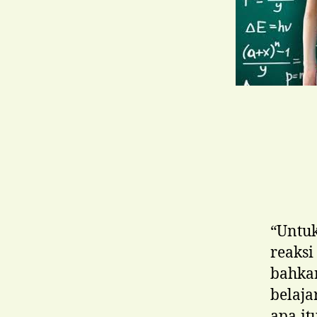
“Untuk
reaksi
bahka
belaja
apa it