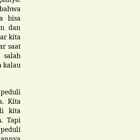
 bahwa
a bisa
an dan
ar kita
r saat
 salah
a kalau
peduli
. Kita
i kita
. Tapi
peduli
kannya