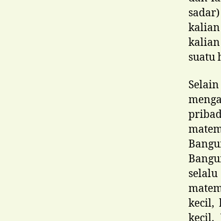
sadar
kalian
kalia
suatu 
Selain
menga
priba
matem
Bangu
Bangu
selalu
matem
kecil,
kecil