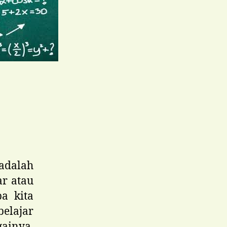
 adalah
ar atau
a kita
belajar
gainya.