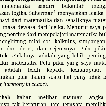
matematika sendiri bukanlah mengh
1
nkan logika. Suherman
menyatakan logika 
bayi dari matematika dan sebaliknya mate
 masa dewasa dari logika. Menurut saya p
ng penting dari mempelajari matematika b
menghitung nilai cos, kalkulus, simpangan
an dan deret, dan sejenisnya. Pola piki
tuk setelahnya adalah yang lebih penting
pikir matematis. Pola pikir yang saya mak
ni adalah lebih kepada kemampuan 
ukan pola dalam suatu hal yang tidak b
ng harmony
in chaos)
.
ahkah kalian melihat susunan angka
inya tak beraturan, tapi ternyata memilik