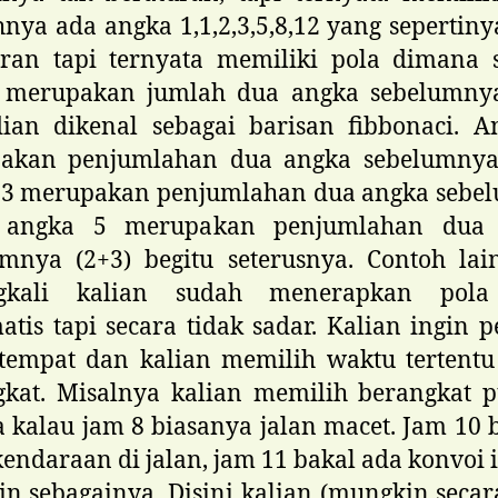
nya ada angka 1,1,2,3,5,8,12 yang sepertiny
uran tapi ternyata memiliki pola dimana 
 merupakan jumlah dua angka sebelumny
ian dikenal sebagai barisan fibbonaci. A
akan penjumlahan dua angka sebelumnya 
 3 merupakan penjumlahan dua angka sebe
, angka 5 merupakan penjumlahan dua
umnya (2+3) begitu seterusnya. Contoh lai
gkali kalian sudah menerapkan pola
tis tapi secara tidak sadar. Kalian ingin p
 tempat dan kalian memilih waktu tertentu
gkat. Misalnya kalian memilih berangkat p
 kalau jam 8 biasanya jalan macet. Jam 10
kendaraan di jalan, jam 11 bakal ada konvoi 
in sebagainya. Disini kalian (mungkin secar