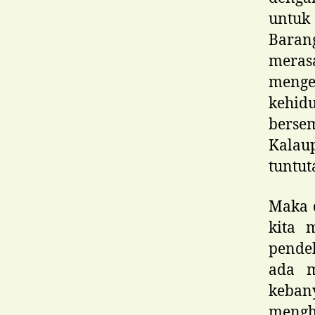
untuk
Baran
mera
menge
kehid
berse
Kalaup
tuntut
Maka d
kita 
pende
ada m
keba
mengh