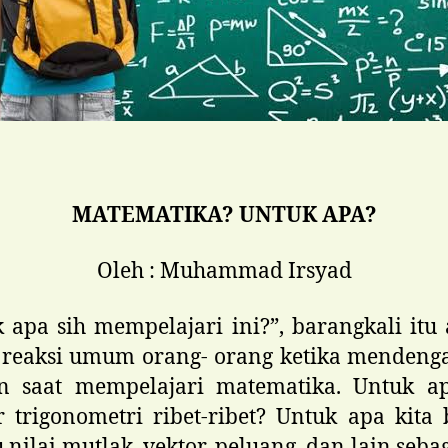
MATEMATIKA? UNTUK APA?
Oleh : Muhammad Irsyad
 apa sih mempelajari ini?”, barangkali itu
 reaksi umum orang- orang ketika mendeng
n saat mempelajari matematika. Untuk ap
r trigonometri ribet-ribet? Untuk apa kita 
u nilai mutlak, vektor, peluang, dan lain seba