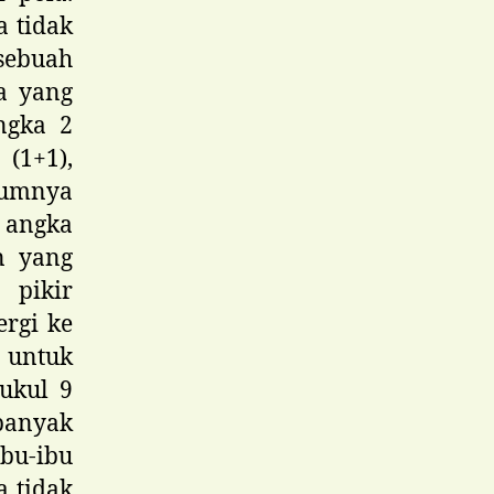
a tidak
sebuah
a yang
ngka 2
(1+1),
lumnya
 angka
n yang
 pikir
ergi ke
 untuk
ukul 9
 banyak
ibu-ibu
a tidak