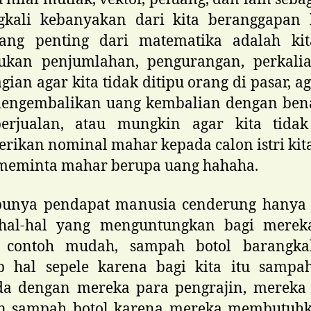
gkali kebanyakan dari kita beranggapan
ang penting dari matematika adalah kit
ukan penjumlahan, pengurangan, perkali
ian agar kita tidak ditipu orang di pasar, ag
mengembalikan uang kembalian dengan bena
berjualan, atau mungkin agar kita tidak
ikan nominal mahar kepada calon istri kit
 meminta mahar berupa uang hahaha.
punya pendapat manusia cenderung hanya 
hal-hal yang menguntungkan bagi mereka
 contoh mudah, sampah botol barangkal
p hal sepele karena bagi kita itu sampah
da dengan mereka para pengrajin, mereka 
n sampah botol karena mereka membutuh