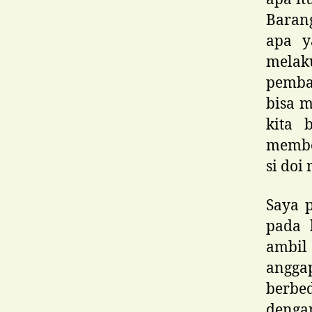
Baran
apa y
melak
pembag
bisa 
kita 
member
si doi
Saya 
pada 
ambil
angga
berbe
denga