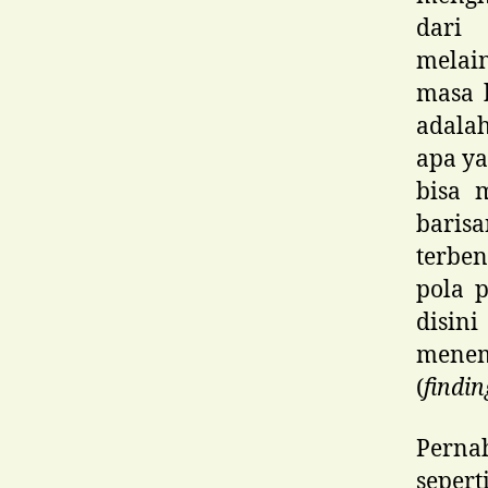
dari 
melai
masa 
adalah
apa ya
bisa 
baris
terben
pola 
disi
menem
(
findi
Pern
sepert