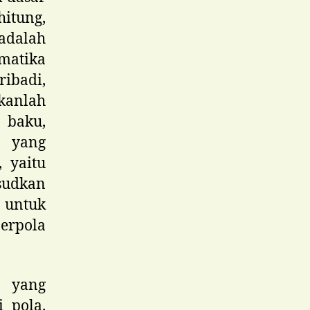
itung,
adalah
matika
ribadi,
ukanlah
 baku,
r yang
, yaitu
sudkan
untuk
erpola
 yang
i pola.