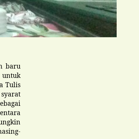
m baru
 untuk
a Tulis
syarat
Sebagai
entara
mungkin
masing-