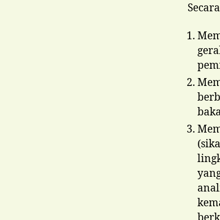
Secara
Mem
ger
pemi
Mem
ber
baka
Mem
(si
ling
yang
ana
kema
berk