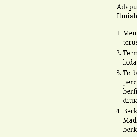
Adapun
Ilmiah
Mem
terus
Ter
bida
Terb
perc
berf
ditu
Ber
Mad
berk