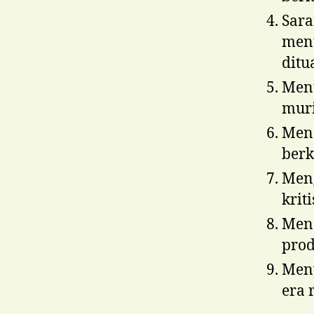
Sar
men
ditu
Men
mur
Mend
berk
Men
krit
Men
prod
Men
era 