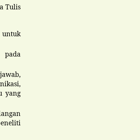
a Tulis
 untuk
i pada
jawab,
ikasi,
ru yang
angan
eliti