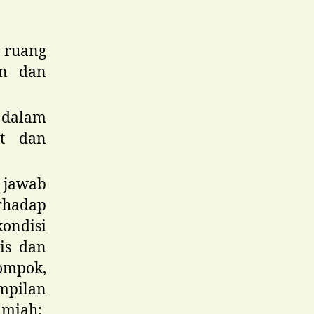
 ruang
an dan
 dalam
at dan
 jawab
rhadap
ondisi
gis dan
ompok,
mpilan
lmiah;