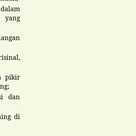
 dalam
f yang
langan
isinal,
 pikir
ang;
si dan
ing di