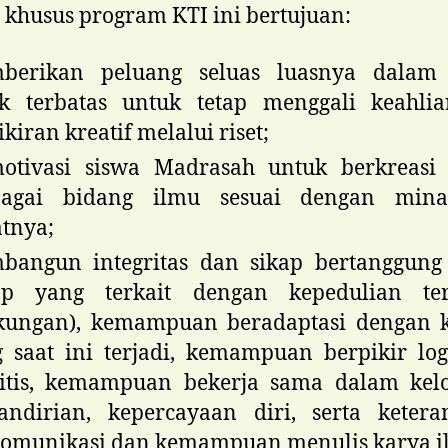
 khusus program KTI ini bertujuan:
berikan peluang seluas luasnya dalam
ak terbatas untuk tetap menggali keahli
kiran kreatif melalui riset;
otivasi siswa Madrasah untuk berkreasi
bagai bidang ilmu sesuai dengan min
tnya;
bangun integritas dan sikap bertanggung
kap yang terkait dengan kepedulian te
kungan), kemampuan beradaptasi dengan k
 saat ini terjadi, kemampuan berpikir lo
litis, kemampuan bekerja sama dalam kel
ndirian, kepercayaan diri, serta ketera
omunikasi dan kemampuan menulis karya i